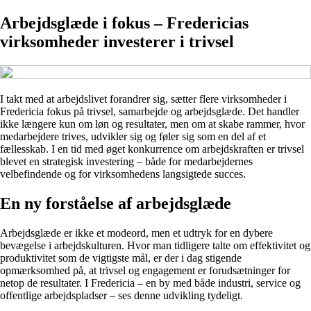
Arbejdsglæde i fokus – Fredericias
virksomheder investerer i trivsel
I takt med at arbejdslivet forandrer sig, sætter flere virksomheder i
Fredericia fokus på trivsel, samarbejde og arbejdsglæde. Det handler
ikke længere kun om løn og resultater, men om at skabe rammer, hvor
medarbejdere trives, udvikler sig og føler sig som en del af et
fællesskab. I en tid med øget konkurrence om arbejdskraften er trivsel
blevet en strategisk investering – både for medarbejdernes
velbefindende og for virksomhedens langsigtede succes.
En ny forståelse af arbejdsglæde
Arbejdsglæde er ikke et modeord, men et udtryk for en dybere
bevægelse i arbejdskulturen. Hvor man tidligere talte om effektivitet og
produktivitet som de vigtigste mål, er der i dag stigende
opmærksomhed på, at trivsel og engagement er forudsætninger for
netop de resultater. I Fredericia – en by med både industri, service og
offentlige arbejdspladser – ses denne udvikling tydeligt.