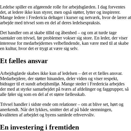
Ledelse spiller en afgørende rolle for arbejdsglæden. I dag forventes
det, at ledere ikke kun styrer, men også støtter, lytter og inspirerer.
Mange ledere i Fredericia deltager i kurser og netværk, hvor de lærer at
arbejde med trivsel som en del af deres ledelsespraksis.
Det handler om at skabe tillid og åbenhed – og om at turde tage
samtaler om trivsel, før problemer vokser sig store. En leder, der viser
interesse for medarbejdernes velbefindende, kan være med til at skabe
en kultur, hvor det er trygt at være sig selv.
Et fælles ansvar
Arbejdsglæde skabes ikke kun af ledelsen – det er et fælles ansvar.
Medarbejdere, der støtter hinanden, deler viden og viser respekt,
bidrager til et sundt arbejdsmiljø. Mange steder i Fredericia arbejdes
der med at styrke samarbejdet på tværs af afdelinger og faggrupper, så
alle føler sig som en del af et større fællesskab.
Trivsel handler i sidste ende om relationer – om at blive set, hørt og
anerkendt. Når det lykkes, smitter det af på både stemningen,
kvaliteten af arbejdet og byens samlede erhvervsliv.
En investering i fremtiden