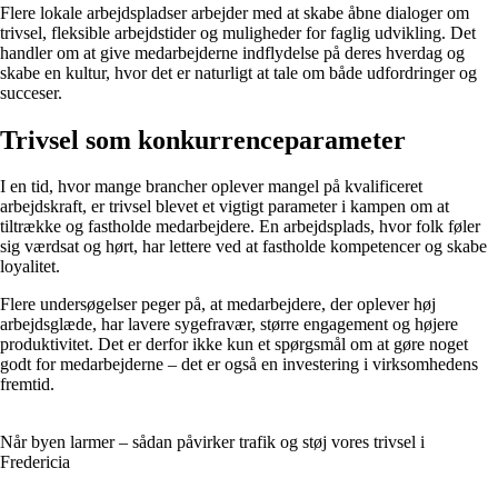
Flere lokale arbejdspladser arbejder med at skabe åbne dialoger om
trivsel, fleksible arbejdstider og muligheder for faglig udvikling. Det
handler om at give medarbejderne indflydelse på deres hverdag og
skabe en kultur, hvor det er naturligt at tale om både udfordringer og
succeser.
Trivsel som konkurrenceparameter
I en tid, hvor mange brancher oplever mangel på kvalificeret
arbejdskraft, er trivsel blevet et vigtigt parameter i kampen om at
tiltrække og fastholde medarbejdere. En arbejdsplads, hvor folk føler
sig værdsat og hørt, har lettere ved at fastholde kompetencer og skabe
loyalitet.
Flere undersøgelser peger på, at medarbejdere, der oplever høj
arbejdsglæde, har lavere sygefravær, større engagement og højere
produktivitet. Det er derfor ikke kun et spørgsmål om at gøre noget
godt for medarbejderne – det er også en investering i virksomhedens
fremtid.
Når byen larmer – sådan påvirker trafik og støj vores trivsel i
Fredericia