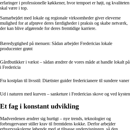
erfaringer i professionelle køkkener, hvor tempoet er højt, og kvaliteten
skal være i top.
Samarbejdet med lokale og regionale virksomheder giver eleverne
mulighed for at afprøve deres færdigheder i praksis og skabe netværk,
der kan blive afgørende for deres fremtidige karriere.
Bæredygtighed på menuen: Sådan arbejder Fredericias lokale
producenter grønt
Gårdbutikker i vækst – sådan ændrer de vores måde at handle lokalt på
i Fredericia
Fra kostplan til livsstil: Diætister guider fredericianere til sundere vaner
Ud i naturen med kurven – sanketure i Fredericias skove og ved kysten
Et fag i konstant udvikling
Madverdenen ændrer sig hurtigt – nye trends, teknologier og
forbrugervaner stiller krav til fremtidens kokke. Derfor arbejder
erhvervsskolerne løbende med at tilpasse undervisningen, så den