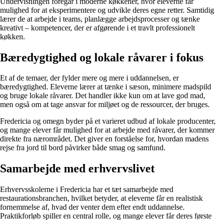
Undervisningen foregår i moderne køkkener, hvor eleverne får
mulighed for at eksperimentere og udvikle deres egne retter. Samtidig
lærer de at arbejde i teams, planlægge arbejdsprocesser og tænke
kreativt – kompetencer, der er afgørende i et travlt professionelt
køkken.
Bæredygtighed og lokale råvarer i fokus
Et af de temaer, der fylder mere og mere i uddannelsen, er
bæredygtighed. Eleverne lærer at tænke i sæson, minimere madspild
og bruge lokale råvarer. Det handler ikke kun om at lave god mad,
men også om at tage ansvar for miljøet og de ressourcer, der bruges.
Fredericia og omegn byder på et varieret udbud af lokale producenter,
og mange elever får mulighed for at arbejde med råvarer, der kommer
direkte fra nærområdet. Det giver en forståelse for, hvordan madens
rejse fra jord til bord påvirker både smag og samfund.
Samarbejde med erhvervslivet
Erhvervsskolerne i Fredericia har et tæt samarbejde med
restaurationsbranchen, hvilket betyder, at eleverne får en realistisk
fornemmelse af, hvad der venter dem efter endt uddannelse.
Praktikforløb spiller en central rolle, og mange elever får deres første