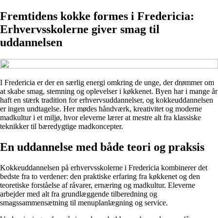
Fremtidens kokke formes i Fredericia:
Erhvervsskolerne giver smag til
uddannelsen
I Fredericia er der en særlig energi omkring de unge, der drømmer om
at skabe smag, stemning og oplevelser i køkkenet. Byen har i mange år
haft en stærk tradition for erhvervsuddannelser, og kokkeuddannelsen
er ingen undtagelse. Her mødes håndværk, kreativitet og moderne
madkultur i et miljø, hvor eleverne lærer at mestre alt fra klassiske
teknikker til bæredygtige madkoncepter.
En uddannelse med både teori og praksis
Kokkeuddannelsen på erhvervsskolerne i Fredericia kombinerer det
bedste fra to verdener: den praktiske erfaring fra køkkenet og den
teoretiske forståelse af råvarer, ernæring og madkultur. Eleverne
arbejder med alt fra grundlæggende tilberedning og
smagssammensætning til menuplanlægning og service.