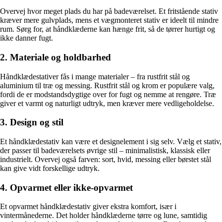
Overvej hvor meget plads du har på badeværelset. Et fritstående stativ
kræver mere gulvplads, mens et vægmonteret stativ er ideelt til mindre
rum. Sørg for, at håndklæderne kan hænge frit, så de tørrer hurtigt og
ikke danner fugt.
2. Materiale og holdbarhed
Håndklædestativer fås i mange materialer – fra rustfrit stål og
aluminium til træ og messing. Rustfrit stål og krom er populære valg,
fordi de er modstandsdygtige over for fugt og nemme at rengøre. Træ
giver et varmt og naturligt udtryk, men kræver mere vedligeholdelse.
3. Design og stil
Et håndklædestativ kan være et designelement i sig selv. Vælg et stativ,
der passer til badeværelsets øvrige stil – minimalistisk, klassisk eller
industrielt. Overvej også farven: sort, hvid, messing eller børstet stål
kan give vidt forskellige udtryk.
4. Opvarmet eller ikke-opvarmet
Et opvarmet håndklædestativ giver ekstra komfort, især i
vintermånederne. Det holder håndklæderne tørre og lune, samtidig