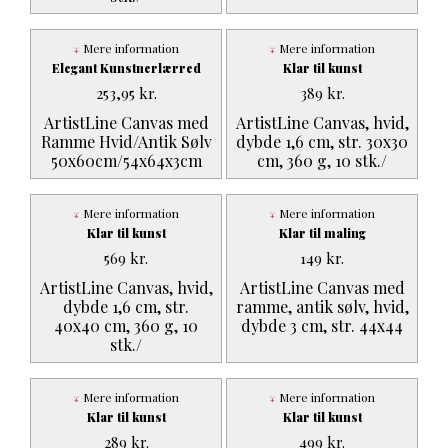
Mere information
Mere information
Elegant Kunstnerlærred
Klar til kunst
253,95
kr.
389
kr.
ArtistLine Canvas med
ArtistLine Canvas, hvid,
Ramme Hvid/Antik Sølv
dybde 1,6 cm, str. 30x30
50x60cm/54x64x3cm
cm, 360 g, 10 stk./
Mere information
Mere information
Klar til kunst
Klar til maling
569
kr.
149
kr.
ArtistLine Canvas, hvid,
ArtistLine Canvas med
dybde 1,6 cm, str.
ramme, antik sølv, hvid,
40x40 cm, 360 g, 10
dybde 3 cm, str. 44x44
stk./
Mere information
Mere information
Klar til kunst
Klar til kunst
289
kr.
499
kr.