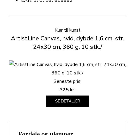
EAN: 5707167656662
Klar til kunst
ArtistLine Canvas, hvid, dybde 1,6 cm, str.
24x30 cm, 360 g, 10 stk./
Seneste pris:
325
kr.
SE DETALJER
Fordele og ulemper