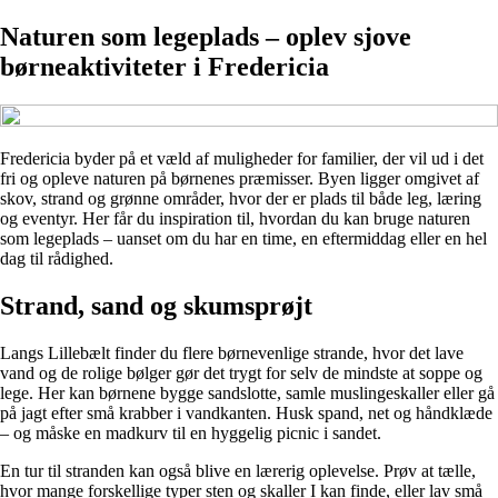
Naturen som legeplads – oplev sjove
børneaktiviteter i Fredericia
Fredericia byder på et væld af muligheder for familier, der vil ud i det
fri og opleve naturen på børnenes præmisser. Byen ligger omgivet af
skov, strand og grønne områder, hvor der er plads til både leg, læring
og eventyr. Her får du inspiration til, hvordan du kan bruge naturen
som legeplads – uanset om du har en time, en eftermiddag eller en hel
dag til rådighed.
Strand, sand og skumsprøjt
Langs Lillebælt finder du flere børnevenlige strande, hvor det lave
vand og de rolige bølger gør det trygt for selv de mindste at soppe og
lege. Her kan børnene bygge sandslotte, samle muslingeskaller eller gå
på jagt efter små krabber i vandkanten. Husk spand, net og håndklæde
– og måske en madkurv til en hyggelig picnic i sandet.
En tur til stranden kan også blive en lærerig oplevelse. Prøv at tælle,
hvor mange forskellige typer sten og skaller I kan finde, eller lav små