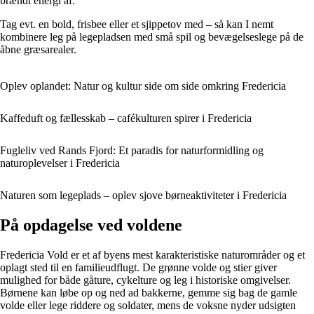
brændt energi af.
Tag evt. en bold, frisbee eller et sjippetov med – så kan I nemt
kombinere leg på legepladsen med små spil og bevægelseslege på de
åbne græsarealer.
Oplev oplandet: Natur og kultur side om side omkring Fredericia
Kaffeduft og fællesskab – cafékulturen spirer i Fredericia
Fugleliv ved Rands Fjord: Et paradis for naturformidling og
naturoplevelser i Fredericia
Naturen som legeplads – oplev sjove børneaktiviteter i Fredericia
På opdagelse ved voldene
Fredericia Vold er et af byens mest karakteristiske naturområder og et
oplagt sted til en familieudflugt. De grønne volde og stier giver
mulighed for både gåture, cykelture og leg i historiske omgivelser.
Børnene kan løbe op og ned ad bakkerne, gemme sig bag de gamle
volde eller lege riddere og soldater, mens de voksne nyder udsigten