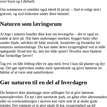
over byen og Lillebælt.
Om sommeren er området også ideelt til picnic – find et roligt sted i
græsset, og nyd frokosten under åben himmel.
Naturen som læringsrum
At lege i naturen handler ikke kun om bevægelse – det er også en
måde at lære på. Når børn undersøger insekter, bygger huler eller
samler blade, udvikler de både motorik, kreativitet og forståelse for
naturens sammenhænge. Du kan støtte deres nysgerrighed ved at stille
spørgsmål: Hvad tror du, den her bille spiser? Hvorfor mon bladene
har forskellige farver?
Tag evt. en lille feltbog eller en app med, hvor I kan slå planter og dyr
op. Det gør oplevelsen endnu mere spændende og giver børnene en
følelse af at være små naturforskere.
Gør naturen til en del af hverdagen
Du behøver ikke planlægge store udflugter for at give børnene
naturoplevelser. En tur i den nærmeste park, en gåtur efter aftensmaden
eller en weekendmorgen i skoven kan være nok til at skabe gode
minder. Det vigtigste er at give plads til leg, nysgerrighed og tid