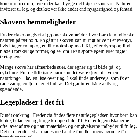
konkurrencer om, hvem der kan bygge det højeste sandslot. Naturen
inviterer til leg, og det kræver ikke andet end nysgerrighed og fantasi.
Skovens hemmeligheder
Fredericia er omgivet af grønne skovområder, hvor børn kan udforske
naturen på tæt hold. En gåtur i skoven kan hurtigt blive til et eventyr,
hvis I tager en lup og en lille notesbog med. Kig efter dyrespor, find
blade i forskellige former, og se, om I kan spotte egern eller fugle i
trætoppene.
Mange skove har afmærkede stier, der egner sig til både gå- og
cykelture. For de lidt større børn kan det være sjovt at lave en
naturbingo – lav en liste over ting, I skal finde undervejs, som fx en
rød svamp, en fjer eller et hultræ. Det gør turen både aktiv og
spændende.
Legepladser i det fri
Rundt omkring i Fredericia findes flere naturlegepladser, hvor børn kan
klatre, balancere og bruge kroppen i det fri. Her er legeredskaberne
ofte lavet af træ og naturmaterialer, og omgivelserne indbyder til fri leg.
Det er et godt sted at mødes med andre familier, mens børnene får