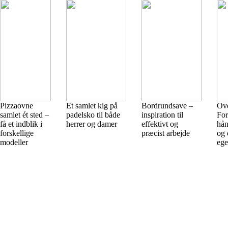
Pizzaovne
Et samlet kig på
Bordrundsave –
Ove
samlet ét sted –
padelsko til både
inspiration til
For
få et indblik i
herrer og damer
effektivt og
hån
forskellige
præcist arbejde
og 
modeller
ege