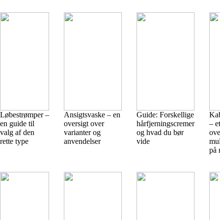
Løbestrømper –
Ansigtsvaske – en
Guide: Forskellige
Kab
en guide til
oversigt over
hårfjerningscremer
– e
valg af den
varianter og
og hvad du bør
ove
rette type
anvendelser
vide
mul
på 