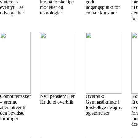
vinterens
kig på forskellige
godt
int
eventyr – se
modeller og
udgangspunkt for
til
udvalget her
teknologier
enhver kunstner
der
fun
Computertasker
Ny i pensler? Her
Overblik:
Ko
– grønne
får du et overblik
Gymnastikringe i
få 
alternativer til
forskellige designs
ove
den bevidste
og størrelser
for
forbruger
mod
des