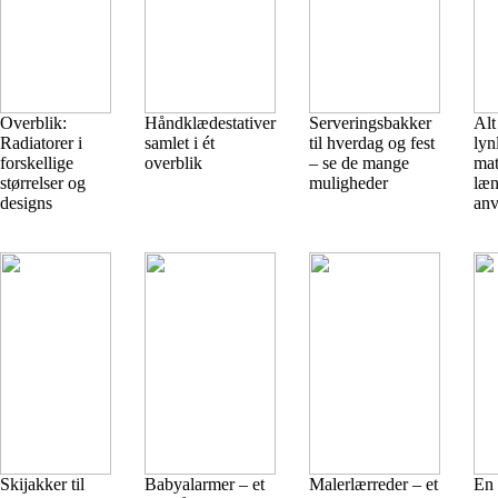
Overblik:
Håndklædestativer
Serveringsbakker
Alt
Radiatorer i
samlet i ét
til hverdag og fest
lyn
forskellige
overblik
– se de mange
mat
størrelser og
muligheder
læn
designs
anv
Skijakker til
Babyalarmer – et
Malerlærreder – et
En